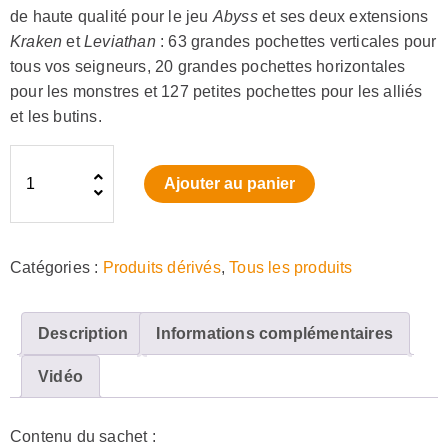
de haute qualité pour le jeu
Abyss
et ses deux extensions
Kraken
et
Leviathan
: 63 grandes pochettes verticales pour
tous vos seigneurs, 20 grandes pochettes horizontales
pour les monstres et 127 petites pochettes pour les alliés
et les butins.
quantité
Ajouter au panier
de
Abyss
:
Catégories :
Produits dérivés
,
Tous les produits
Set
de
protèges-
Description
Informations complémentaires
cartes
Vidéo
Contenu du sachet :