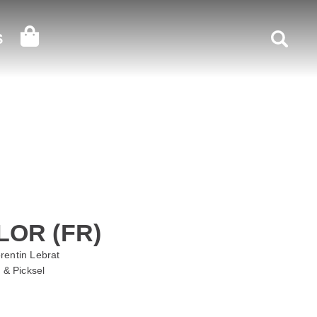
Recherc
S
OR (FR)
rentin Lebrat
& Picksel