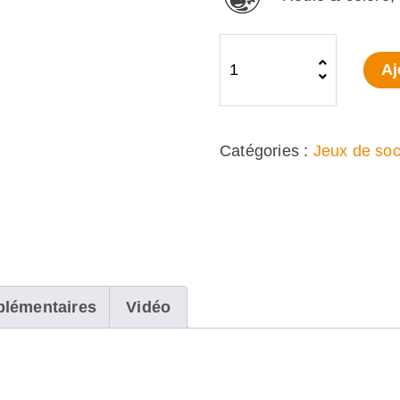
quantité
Aj
de
Takenokolor
(FR)
Catégories :
Jeux de soc
plémentaires
Vidéo