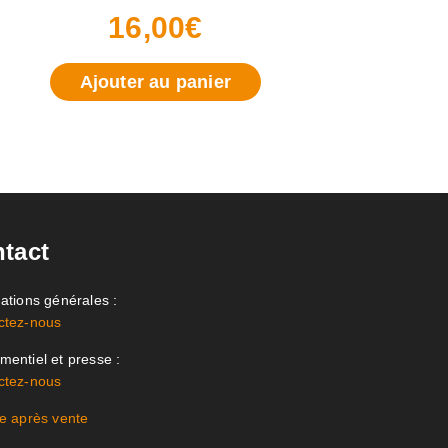
16,00
€
Ajouter au panier
tact
ations générales :
ctez-nous
entiel et presse :
ctez-nous
e après vente