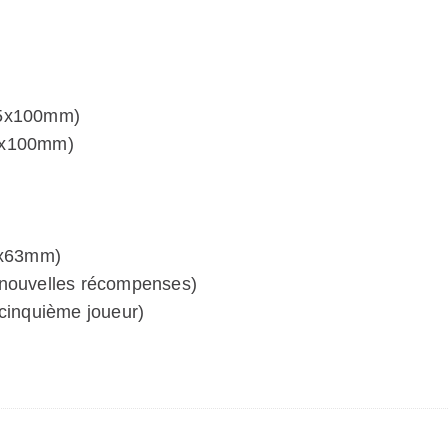
65x100mm)
65x100mm)
42x63mm)
 nouvelles récompenses)
 cinquième joueur)