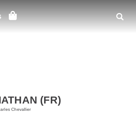
Recherc
S
ATHAN (FR)
rles Chevallier