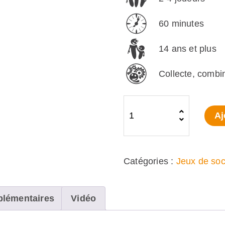
60 minutes
14 ans et plus
Collecte, comb
quantité
Aj
de
Abyss
Leviathan
Catégories :
Jeux de soc
(FR)
plémentaires
Vidéo